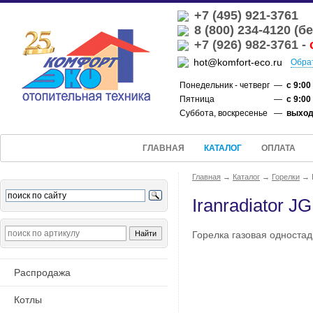
+7 (495) 921-3761
8 (800) 234-4120 (
+7 (926) 982-3761 -
hot@komfort-eco.ru
Обра
Понедельник - четверг
—
с 9:00
Пятница
—
с 9:00
Суббота, воскресенье
—
выхо
ГЛАВНАЯ
КАТАЛОГ
ОПЛАТА
Главная
→
Каталог
→
Горелки
→
Iranradiator 
Горелка газовая односта
Распродажа
Котлы