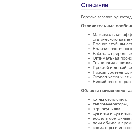
Описание
Горелка газовая одностад
Отличительные особенно
Максимальная эффек
статического давлен
Полная стабильност
Наличие частичного
Работа с природным
Оптимальная произв
Технология с низки
Простой и легкий с
Низкий уровень шум
Экологически чистый
Низкий расход (расх
Области применение газ
котлы отопления,
теплогенераторы,
зерносушилки,
сушилки и сушильн
асфальтобетонные 
печи обжига и про
крематоры и инсен