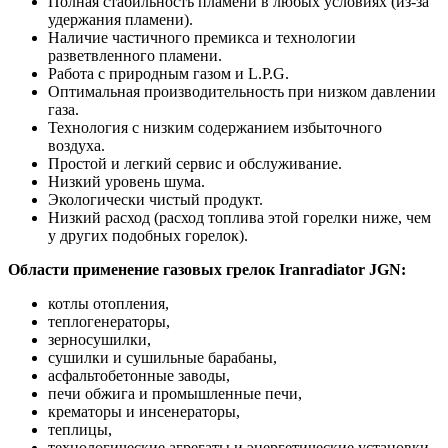
Полная стабильность пламени в любых условиях (из-за
удержания пламени).
Наличие частичного премикса и технологии
разветвленного пламени.
Работа с природным газом и L.P.G.
Оптимальная производительность при низком давлении
газа.
Технология с низким содержанием избыточного
воздуха.
Простой и легкий сервис и обслуживание.
Низкий уровень шума.
Экологически чистый продукт.
Низкий расход (расход топлива этой горелки ниже, чем
у других подобных горелок).
Области применение газовых грелок Iranradiator JGN:
котлы отопления,
теплогенераторы,
зерносушилки,
сушилки и сушильные барабаны,
асфальтобетонные заводы,
печи обжига и промышленные печи,
крематоры и инсенераторы,
теплицы,
технологические агрегаты и энергетические установки.