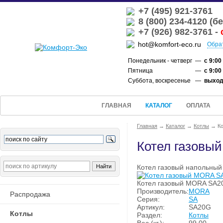
+7 (495) 921-3761
8 (800) 234-4120 (
+7 (926) 982-3761 -
hot@komfort-eco.ru
Обра
Понедельник - четверг
—
с 9:00
Пятница
—
с 9:00
Суббота, воскресенье
—
выхо
ГЛАВНАЯ
КАТАЛОГ
ОПЛАТА
Главная
→
Каталог
→
Котлы
→
К
Котел газовы
Котел газовый напольный
Котел газовый MORA SA2
Производитель:
MORA
Распродажа
Серия:
SA
Артикул:
SA20G
Котлы
Раздел:
Котлы