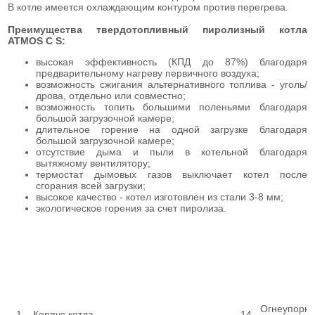
В котле имеется охлаждающим контуром против перегрева.
Преимущества твердотопливный пиролизный котла
ATMOS C S:
высокая эффективность (КПД до 87%) благодаря
предварительному нагреву первичного воздуха;
возможность сжигания альтернативного топлива - уголь/
дрова, отдельно или совместно;
возможность топить большими поленьями благодаря
большой загрузочной камере;
длительное горение на одной загрузке благодаря
большой загрузочной камере;
отсутствие дыма и пыли в котельной благодаря
вытяжному вентилятору;
термостат дымовых газов выключает котел после
сгорания всей загрузки;
высокое качество - котел изготовлен из стали 3-8 мм;
экологическое горения за счет пиролиза.
Огнеупорна
1
Корпус котла
14