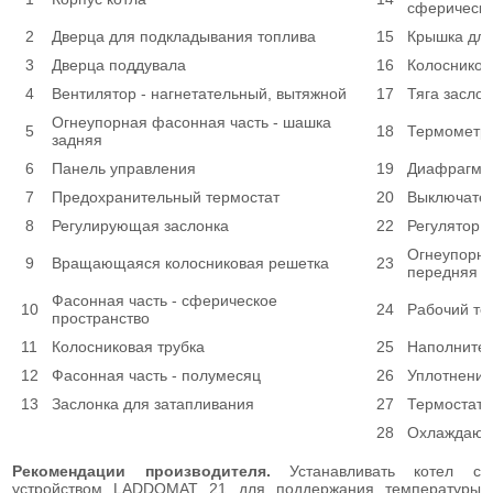
сферическо
2
Дверца для подкладывания топлива
15
Крышка для
3
Дверца поддувала
16
Колосников
4
Вентилятор - нагнетательный, вытяжной
17
Тяга засло
Огнеупорная фасонная часть - шашка
5
18
Термометр
задняя
6
Панель управления
19
Диафрагма 
7
Предохранительный термостат
20
Выключате
8
Регулирующая заслонка
22
Регулятор 
Огнеупорна
9
Вращающаяся колосниковая решетка
23
передняя
Фасонная часть - сферическое
10
24
Рабочий те
пространство
11
Колосниковая трубка
25
Наполнитель
12
Фасонная часть - полумесяц
26
Уплотнени
13
Заслонка для затапливания
27
Термостат 
28
Охлаждающи
Рекомендации производителя.
Устанавливать котел с
устройством LADDOMAT 21 для поддержания температуры