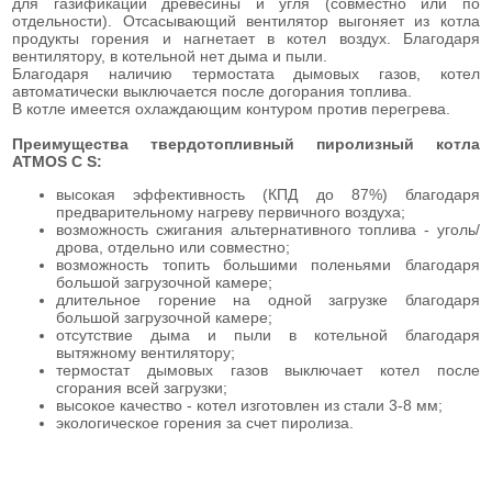
для газификации древесины и угля (совместно или по
отдельности). Отсасывающий вентилятор выгоняет из котла
продукты горения и нагнетает в котел воздух. Благодаря
вентилятору, в котельной нет дыма и пыли.
Благодаря наличию термостата дымовых газов, котел
автоматически выключается после догорания топлива.
В котле имеется охлаждающим контуром против перегрева.
Преимущества твердотопливный пиролизный котла
ATMOS C S:
высокая эффективность (КПД до 87%) благодаря
предварительному нагреву первичного воздуха;
возможность сжигания альтернативного топлива - уголь/
дрова, отдельно или совместно;
возможность топить большими поленьями благодаря
большой загрузочной камере;
длительное горение на одной загрузке благодаря
большой загрузочной камере;
отсутствие дыма и пыли в котельной благодаря
вытяжному вентилятору;
термостат дымовых газов выключает котел после
сгорания всей загрузки;
высокое качество - котел изготовлен из стали 3-8 мм;
экологическое горения за счет пиролиза.