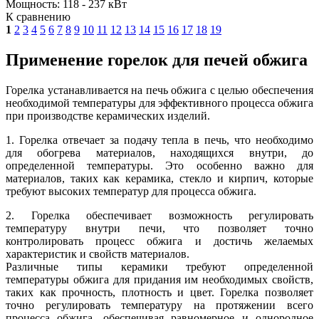
Мощность: 118 - 237 кВт
К сравнению
1
2
3
4
5
6
7
8
9
10
11
12
13
14
15
16
17
18
19
Применение горелок для печей обжига
Горелка устанавливается на печь обжига с целью обеспечения
необходимой температуры для эффективного процесса обжига
при производстве керамических изделий.
1. Горелка отвечает за подачу тепла в печь, что необходимо
для обогрева материалов, находящихся внутри, до
определенной температуры. Это особенно важно для
материалов, таких как керамика, стекло и кирпич, которые
требуют высоких температур для процесса обжига.
2. Горелка обеспечивает возможность регулировать
температуру внутри печи, что позволяет точно
контролировать процесс обжига и достичь желаемых
характеристик и свойств материалов.
Различные типы керамики требуют определенной
температуры обжига для придания им необходимых свойств,
таких как прочность, плотность и цвет. Горелка позволяет
точно регулировать температуру на протяжении всего
процесса обжига, обеспечивая равномерное и однородное