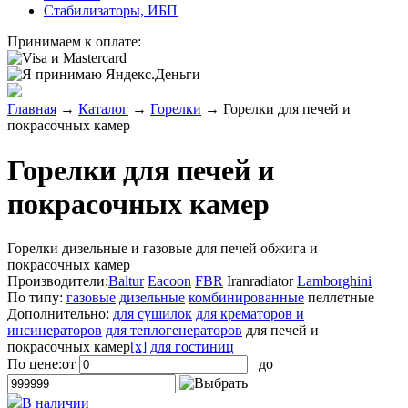
Стабилизаторы, ИБП
Принимаем к оплате:
Главная
→
Каталог
→
Горелки
→
Горелки для печей и
покрасочных камер
Горелки для печей и
покрасочных камер
Горелки дизельные и газовые для печей обжига и
покрасочных камер
Производители:
Baltur
Eacoon
FBR
Iranradiator
Lamborghini
По типу:
газовые
дизельные
комбинированные
пеллетные
Дополнительно:
для сушилок
для крематоров и
инсинераторов
для теплогенераторов
для печей и
покрасочных камер
[x]
для гостиниц
По цене:
от
до
В наличии