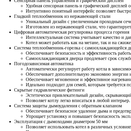
Сенсорная панель управления и графический дисплей
Удобная сенсорная панель и графический дисплей о
Интуитивно понятный интерфейс позволяет быстро 
Гладкий теплообменник из нержавеющей стали
Уникальный дизайн с увеличенным проходным сече
Изготовлен из нержавеющей стали, что гарантирует
Цифровая автоматическая регулировка процесса горения
Интеллектуальная система учитывает качество и да
Котел может работать как на метане, так и на сжиж
Система теплообменник-горелка с самоохлаждающейся 
Обеспечивает безопасность и эффективность работы
Самоохлаждающаяся дверца продлевает срок служб
Погодозависимая автоматика
Автоматически регулирует работу котла в зависимо
Обеспечивает дополнительную экономию энергии и
Обеспечивает мгновенное и эффективное нагревани
Идеально подходит для семей, которым требуется п
Скрытые гидравлические фитинги
Эстетически привлекательный дизайн, скрывающий
Позволяет котлу легко вписаться в любой интерьер.
Система защиты дымоудаления с обратным клапаном
Обеспечивает безопасное удаление дыма и предотв
Упрощает установку и повышает безопасность эксп
Эксплуатация с дымоходами диаметром 50 мм
Позволяет использовать котел в различных условиях