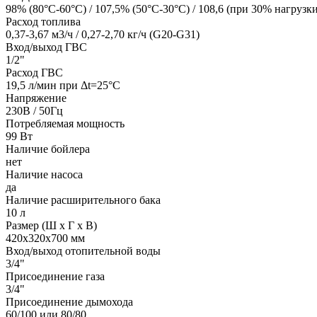
98% (80°C-60°C) / 107,5% (50°C-30°C) / 108,6 (при 30% нагрузки
Расход топлива
0,37-3,67 м3/ч / 0,27-2,70 кг/ч (G20-G31)
Вход/выход ГВС
1/2"
Расход ГВС
19,5 л/мин при Δt=25°С
Напряжение
230В / 50Гц
Потребляемая мощность
99 Вт
Наличие бойлера
нет
Наличие насоса
да
Наличие расширительного бака
10 л
Размер (Ш х Г х В)
420х320х700 мм
Вход/выход отопительной воды
3/4"
Присоединение газа
3/4"
Присоединение дымохода
60/100 или 80/80