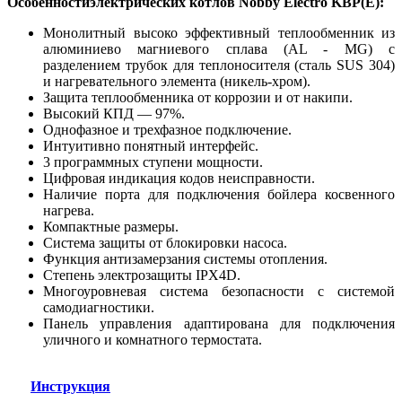
Особенностиэлектрических котлов Nobby Electro KBP(E):
Монолитный высоко эффективный теплообменник из
алюминиево магниевого сплава (AL - MG) с
разделением трубок для теплоносителя (сталь SUS 304)
и нагревательного элемента (никель-хром).
Защита теплообменника от коррозии и от накипи.
Высокий КПД — 97%.
Однофазное и трехфазное подключение.
Интуитивно понятный интерфейс.
3 программных ступени мощности.
Цифровая индикация кодов неисправности.
Наличие порта для подключения бойлера косвенного
нагрева.
Компактные размеры.
Система защиты от блокировки насоса.
Функция антизамерзания системы отопления.
Степень электрозащиты IPX4D.
Многоуровневая система безопасности с системой
самодиагностики.
Панель управления адаптирована для подключения
уличного и комнатного термостата.
Инструкция