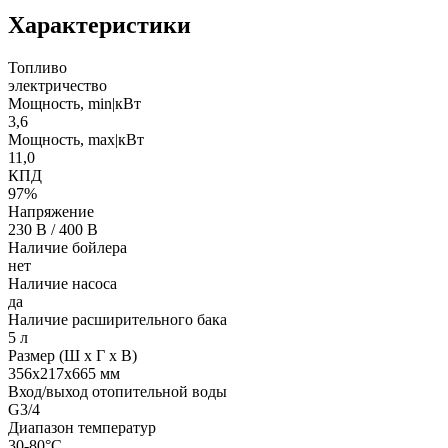
Характеристики
Топливо
электричество
Мощность, min|кВт
3,6
Мощность, max|кВт
11,0
КПД
97%
Напряжение
230 В / 400 В
Наличие бойлера
нет
Наличие насоса
да
Наличие расширительного бака
5 л
Размер (Ш х Г х В)
356х217х665 мм
Вход/выход отопительной воды
G3/4
Диапазон температур
30-80°С